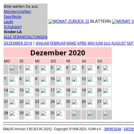
Bitte wählen Sie aus:
Meisterschaften
Sportfeste
Läufe
BLÄTTERN
Schulsport
Kinder-LA
ALLE VERANSTALTUNGEN
DEZEMBER 2019
|
JANUAR
FEBRUAR
MÄRZ
APRIL
MAI
JUNI
JULI
AUGUST
SEP
Dezember 2020
MO
DI
MI
DO
FR
SA
SO
1
2
3
4
5
6
7
8
9
10
11
12
13
14
15
16
17
18
19
20
21
22
23
24
25
26
27
28
29
30
31
DIALOG Version 3.80 [03.06.2025] - Copyright ©1998-2025, FLVW e.V. -
IMPRESSUM
-
DATEN