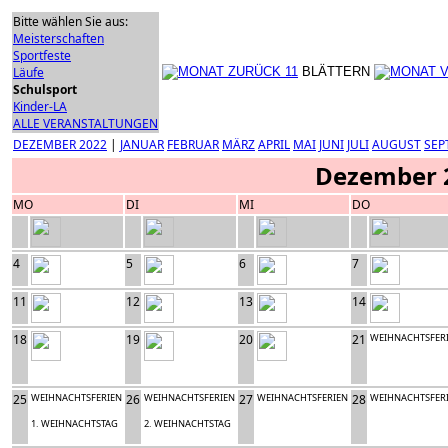
Bitte wählen Sie aus:
Meisterschaften
Sportfeste
Läufe
BLÄTTERN
Schulsport
Kinder-LA
ALLE VERANSTALTUNGEN
DEZEMBER 2022
|
JANUAR
FEBRUAR
MÄRZ
APRIL
MAI
JUNI
JULI
AUGUST
SEP
Dezember 
MO
DI
MI
DO
4
5
6
7
11
12
13
14
18
19
20
21
WEIHNACHTSFER
25
WEIHNACHTSFERIEN
26
WEIHNACHTSFERIEN
27
WEIHNACHTSFERIEN
28
WEIHNACHTSFER
1. WEIHNACHTSTAG
2. WEIHNACHTSTAG