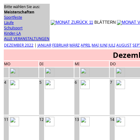
Bitte wählen Sie aus:
Meisterschaften
Sportfeste
Läufe
BLÄTTERN
Schulsport
Kinder-LA
ALLE VERANSTALTUNGEN
DEZEMBER 2022
|
JANUAR
FEBRUAR
MÄRZ
APRIL
MAI
JUNI
JULI
AUGUST
SEP
Dezemb
MO
DI
MI
DO
4
5
6
7
11
12
13
14