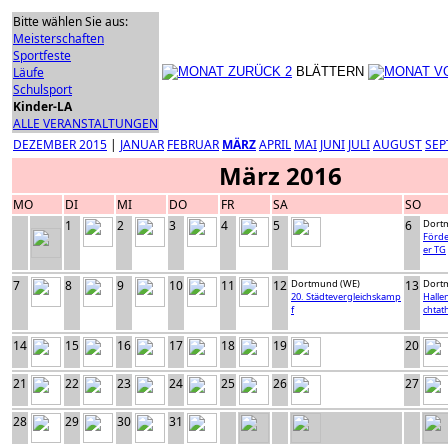
Bitte wählen Sie aus:
Meisterschaften
Sportfeste
Läufe
BLÄTTERN
Schulsport
Kinder-LA
ALLE VERANSTALTUNGEN
DEZEMBER 2015
|
JANUAR
FEBRUAR
MÄRZ
APRIL
MAI
JUNI
JULI
AUGUST
SEP
März 2016
MO
DI
MI
DO
FR
SA
SO
1
2
3
4
5
6
Dort
Förd
er TG
7
8
9
10
11
12
Dortmund (WE)
13
Dort
20. Städtevergleichskamp
Halle
f
chtath
14
15
16
17
18
19
20
21
22
23
24
25
26
27
28
29
30
31