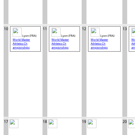
10
11
12
13
Lyon (FRA)
Lyon (FRA)
Lyon (FRA)
World Master
World Master
World Master
Wo
Athletics Ch
Athletics Ch
Athletics Ch
At
ampionships
ampionships
ampionships
am
17
18
19
20