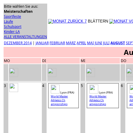
Bitte wählen Sie aus:
Meisterschaften
Sportfeste
Läufe
BLÄTTERN
Schulsport
Kinder-LA
ALLE VERANSTALTUNGEN
DEZEMBER 2014
|
JANUAR
FEBRUAR
MÄRZ
APRIL
MAI
JUNI
JULI
AUGUST
SEP
Au
MO
DI
MI
DO
3
4
5
6
Lyon (FRA)
Lyon (FRA)
World Master
World Master
Wo
Athletics Ch
Athletics Ch
At
ampionships
ampionships
am