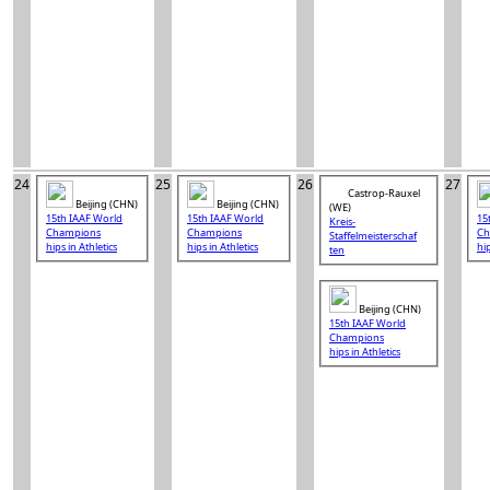
24
25
26
27
Castrop-Rauxel
Beijing (CHN)
Beijing (CHN)
(WE)
15th IAAF World
15th IAAF World
15
Kreis-
Champions
Champions
Ch
Staffelmeisterschaf
hips in Athletics
hips in Athletics
hip
ten
Beijing (CHN)
15th IAAF World
Champions
hips in Athletics