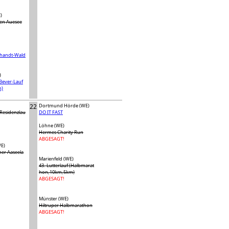
)
den Auesee
rhandt-Wald
)
Bever-Lauf
n)
22
Dortmund Hörde (WE)
Residenzlau
DO IT FAST
Löhne (WE)
Hermes Charity Run
ABGESAGT!
E)
er Aaseela
Marienfeld (WE)
43. Lutterlauf (Halbmarat
hon,10km,5km)
ABGESAGT!
Münster (WE)
Hiltruper Halbmarathon
ABGESAGT!