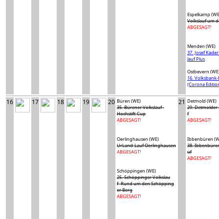
Espelkamp (WE
Volkslauf um 
ABGESAGT!
Menden (WE)
37. Josef Kade
lauf Plus
Ostbevern (WE
16. Volksbank-
(Corona Editio
16
17
18
19
20
Büren (WE)
21
Detmold (WE)
35. Bürener Volkslauf -
29. Detmolder 
Hochstift-Cup
f
ABGESAGT!
ABGESAGT!
Oerlinghausen (WE)
Ibbenbüren (W
UrLand-Lauf Oerlinghausen
38. Ibbenbüren
ABGESAGT!
uf
ABGESAGT!
Schöppingen (WE)
25. Schöppinger Volkslau
f- Rund um den Schöpping
er Berg
ABGESAGT!