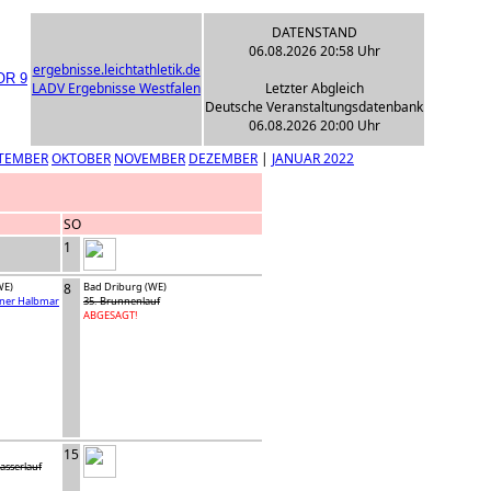
DATENSTAND
06.08.2026 20:58 Uhr
ergebnisse.leichtathletik.de
LADV Ergebnisse Westfalen
Letzter Abgleich
Deutsche Veranstaltungsdatenbank
06.08.2026 20:00 Uhr
TEMBER
OKTOBER
NOVEMBER
DEZEMBER
|
JANUAR 2022
SO
1
WE)
8
Bad Driburg (WE)
ener Halbmar
35. Brunnenlauf
ABGESAGT!
15
asserlauf