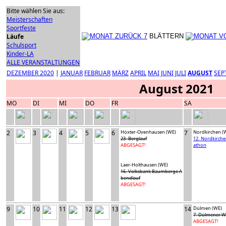
Bitte wählen Sie aus:
Meisterschaften
Sportfeste
Läufe
BLÄTTERN
Schulsport
Kinder-LA
ALLE VERANSTALTUNGEN
DEZEMBER 2020
|
JANUAR
FEBRUAR
MÄRZ
APRIL
MAI
JUNI
JULI
AUGUST
SEP
August 2021
MO
DI
MI
DO
FR
SA
2
3
4
5
6
Höxter-Ovenhausen (WE)
7
Nordkirchen (
23. Berglauf
12. Nordkirch
ABGESAGT!
athon
Laer-Holthausen (WE)
16. Volksbank Baumberge A
bendlauf
ABGESAGT!
9
10
11
12
13
14
Dülmen (WE)
7. Dülmener W
ABGESAGT!