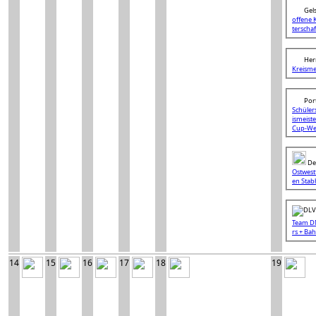
Gels
offene
terscha
Her
Kreism
Port
Schüler
ismeist
Cup-We
De
Ostwest
en Sta
Team D
rs + Ba
14
15
16
17
18
19