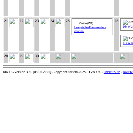
21
22
23
24
25
26
Oelde (WE)
DM Wur
Langstaffel-Kreismeisters
chaften
FLVW T
28
29
30
DIALOG Version 3.80 [03.06.2025] - Copyright ©1998-2025, FLVW e.V. -
IMPRESSUM
-
DATEN