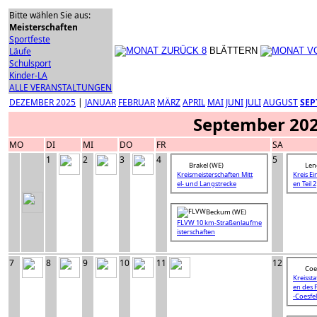
Bitte wählen Sie aus:
Meisterschaften
Sportfeste
Läufe
BLÄTTERN
Schulsport
Kinder-LA
ALLE VERANSTALTUNGEN
DEZEMBER 2025
|
JANUAR
FEBRUAR
MÄRZ
APRIL
MAI
JUNI
JULI
AUGUST
SEP
September 20
MO
DI
MI
DO
FR
SA
1
2
3
4
5
Brakel (WE)
Len
Kreismeisterschaften Mitt
Kreis Ei
el- und Langstrecke
en Teil 2
Beckum (WE)
FLVW 10 km-Straßenlaufme
isterschaften
7
8
9
10
11
12
Coes
Kreissta
en des 
-Coesfe