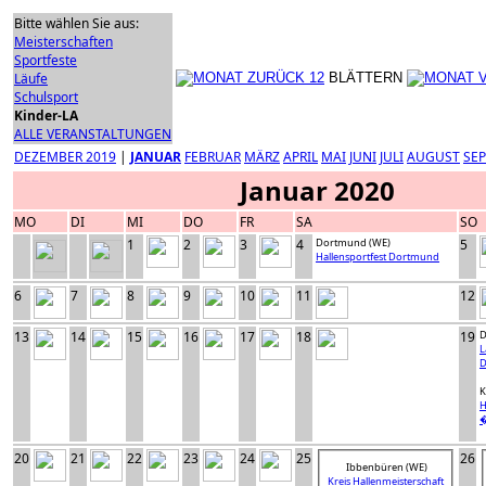
Bitte wählen Sie aus:
Meisterschaften
Sportfeste
Läufe
BLÄTTERN
Schulsport
Kinder-LA
ALLE VERANSTALTUNGEN
DEZEMBER 2019
|
JANUAR
FEBRUAR
MÄRZ
APRIL
MAI
JUNI
JULI
AUGUST
SE
Januar 2020
MO
DI
MI
DO
FR
SA
SO
1
2
3
4
Dortmund (WE)
5
Hallensportfest Dortmund
6
7
8
9
10
11
12
13
14
15
16
17
18
19
D
L
D
K
H
�
20
21
22
23
24
25
26
Ibbenbüren (WE)
Kreis Hallenmeisterschaft