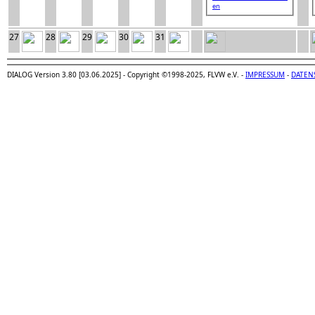
en
27
28
29
30
31
DIALOG Version 3.80 [03.06.2025] - Copyright ©1998-2025, FLVW e.V. -
IMPRESSUM
-
DATEN