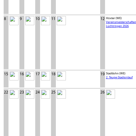
8
9
10
11
12
Höxter (WE)
Vereinsmeisterschaften
Lüchtringen 2026
15
16
17
18
19
Stadtlohn (WE)
2. Teupe-Stadionlauf
22
23
24
25
26