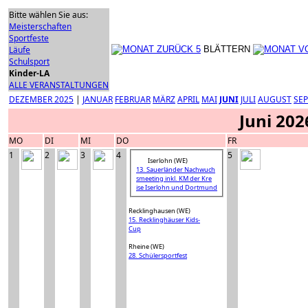
Bitte wählen Sie aus:
Meisterschaften
Sportfeste
Läufe
BLÄTTERN
Schulsport
Kinder-LA
ALLE VERANSTALTUNGEN
DEZEMBER 2025
|
JANUAR
FEBRUAR
MÄRZ
APRIL
MAI
JUNI
JULI
AUGUST
SE
Juni 202
MO
DI
MI
DO
FR
1
2
3
4
5
Iserlohn (WE)
13. Sauerländer Nachwuch
smeeting inkl. KM der Kre
ise Iserlohn und Dortmund
Recklinghausen (WE)
15. Recklinghäuser Kids-
Cup
Rheine (WE)
28. Schülersportfest