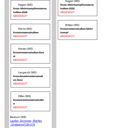
Hagen (WE)
Hagen (WE)
Kreis- Mehrkampfmeistersc
Kreis- Mehrkampfmeistersc
haften 2026
haften 2026
ABGESAGT!
ABGESAGT!
Witten (WE)
Herne (WE)
Kreismeisterschaften Mehr
Kreismeisterschaften
kampf
ABGESAGT!
ABGESAGT!
Herten (WE)
Kreismeisterschaften Einz
el
ABGESAGT!
Lengerich (WE)
Kreis Einzelmeisterschaft
en Teil 2
ABGESAGT!
Olfen (WE)
Kreiseinzelmeisterschafte
n
ABGESAGT!
Beckum (WE)
Laufen, Springen, Werfen
- Dreikampf U8+U10