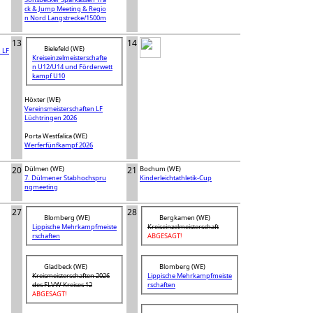
ck & Jump Meeting & Regio
n Nord Langstrecke/1500m
13
14
Bielefeld (WE)
 LF
Kreiseinzelmeisterschafte
n U12/U14 und Förderwett
kampf U10
Höxter (WE)
Vereinsmeisterschaften LF
Lüchtringen 2026
Porta Westfalica (WE)
Werferfünfkampf 2026
20
Dülmen (WE)
21
Bochum (WE)
7. Dülmener Stabhochspru
Kinderleichtathletik-Cup
ngmeeting
27
28
Blomberg (WE)
Bergkamen (WE)
Lippische Mehrkampfmeiste
Kreiseinzelmeisterschaft
rschaften
ABGESAGT!
Gladbeck (WE)
Blomberg (WE)
Kreismeisterschaften 2026
Lippische Mehrkampfmeiste
des FLVW Kreises 12
rschaften
ABGESAGT!