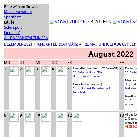
Bitte wählen Sie aus:
Meisterschaften
Sportfeste
Läufe
BLÄTTERN
Schulsport
Kinder-LA
ALLE VERANSTALTUNGEN
DEZEMBER 2021
|
JANUAR
FEBRUAR
MÄRZ
APRIL
MAI
JUNI
JULI
AUGUST
SEP
August 2022
MO
DI
MI
DO
FR
SA
1
2
3
4
5
Horn-Bad Meinberg, OT Belle (WE)
6
Deifeld (
25. Beller Volkslauf Run
26. Deif
d um den Norderteich
Menden 
Laer-Holthausen (WE)
38. Jose
16. Volksbank Baumberge A
lauf Plus
bendlauf
Nordkirc
13. Nord
athon
8
9
10
11
12
13
Ahaus (
2. Otten
wottelru
ABGESAG