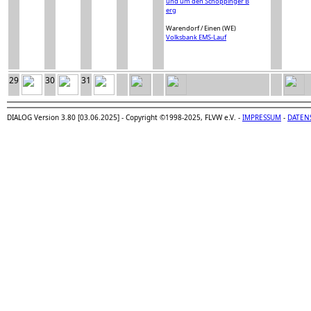
und um den Schöppinger B
erg
Warendorf / Einen (WE)
Volksbank EMS-Lauf
29
30
31
DIALOG Version 3.80 [03.06.2025] - Copyright ©1998-2025, FLVW e.V. -
IMPRESSUM
-
DATEN