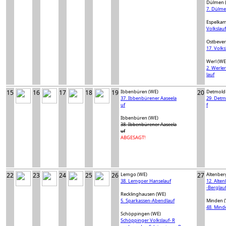
Dülmen 
7. Dülme
Espelka
Volkslau
Ostbever
17. Volk
Werl (WE
2. Werler
lauf
15
16
17
18
19
Ibbenbüren (WE)
20
Detmold
37. Ibbenbürener Aaseela
29. Detm
uf
f
Ibbenbüren (WE)
38. Ibbenbürener Aaseela
uf
ABGESAGT!
22
23
24
25
26
Lemgo (WE)
27
Altenber
38. Lemgoer Hanselauf
12. Alte
-Berglau
Recklinghausen (WE)
5. Sparkassen-Abendlauf
Minden 
48. Mind
Schöppingen (WE)
Schöppinger Volkslauf- R