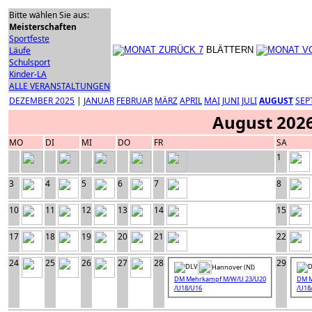
Bitte wählen Sie aus:
Meisterschaften
Sportfeste
Läufe
BLÄTTERN
Schulsport
Kinder-LA
ALLE VERANSTALTUNGEN
DEZEMBER 2025
|
JANUAR
FEBRUAR
MÄRZ
APRIL
MAI
JUNI
JULI
AUGUST
SEP
August 202
MO
DI
MI
DO
FR
SA
1
3
4
5
6
7
8
10
11
12
13
14
15
17
18
19
20
21
22
24
25
26
27
28
29
Hannover (NI)
DM Mehrkampf M/W/U 23/U20
DM M
/U18/U16
/U18