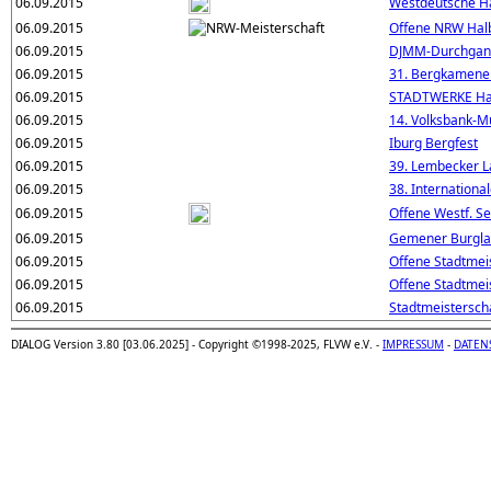
06.09.2015
Westdeutsche H
06.09.2015
Offene NRW Hal
06.09.2015
DJMM-Durchgang
06.09.2015
31. Bergkamener 
06.09.2015
STADTWERKE Ha
06.09.2015
14. Volksbank-M
06.09.2015
Iburg Bergfest
06.09.2015
39. Lembecker L
06.09.2015
38. Internationa
06.09.2015
Offene Westf. S
06.09.2015
Gemener Burgla
06.09.2015
Offene Stadtmeis
06.09.2015
Offene Stadtmeis
06.09.2015
Stadtmeisterscha
DIALOG Version 3.80 [03.06.2025] - Copyright ©1998-2025, FLVW e.V. -
IMPRESSUM
-
DATEN