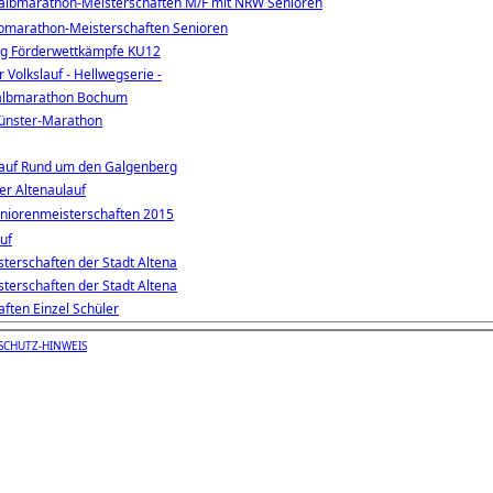
albmarathon-Meisterschaften M/F mit NRW Senioren
bmarathon-Meisterschaften Senioren
 Förderwettkämpfe KU12
Volkslauf - Hellwegserie -
lbmarathon Bochum
ünster-Marathon
auf Rund um den Galgenberg
ler Altenaulauf
eniorenmeisterschaften 2015
uf
terschaften der Stadt Altena
terschaften der Stadt Altena
ften Einzel Schüler
SCHUTZ-HINWEIS