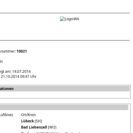
gsnummer:
10021
in
egt am: 14.07.2014
 21.10.2014 09:41 Uhr
ationen
uftlinie)
Ort/Kreis
Lübeck
[SH]
Bad Liebenzell
[WÜ]