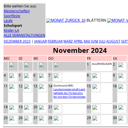
Bitte wählen Sie aus:
Meisterschaften
Sportfeste
Läufe
BLÄTTERN
Schulsport
Kinder-LA
ALLE VERANSTALTUNGEN
DEZEMBER 2023
|
JANUAR
FEBRUAR
MÄRZ
APRIL
MAI
JUNI
JULI
AUGUST
SEP
November 2024
MO
DI
MI
DO
FR
SA
1
ALLERHEILIGEN
2
4
5
6
7
8
9
11
12
13
14
Dortmund (WE)
15
16
Landesmeisterschaft Leich
tathletik der Förderschu
len mit dem Förderschwer
18
19
20
21
22
23
25
26
27
28
29
30