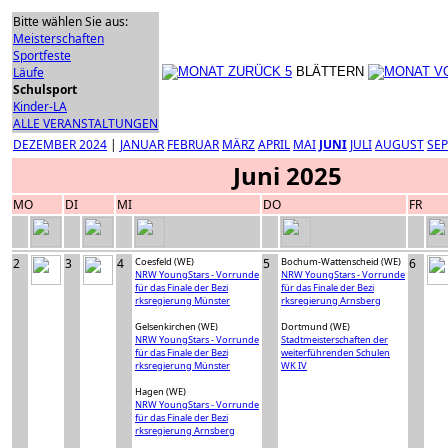
Bitte wählen Sie aus:
Meisterschaften
Sportfeste
Läufe
BLÄTTERN
Schulsport
Kinder-LA
ALLE VERANSTALTUNGEN
DEZEMBER 2024
|
JANUAR
FEBRUAR
MÄRZ
APRIL
MAI
JUNI
JULI
AUGUST
SE
Juni 2025
MO
DI
MI
DO
FR
2
3
4
Coesfeld (WE)
5
Bochum-Wattenscheid (WE)
6
NRW YoungStars - Vorrunde
NRW YoungStars - Vorrunde
für das Finale der Bezi
für das Finale der Bezi
rksregierung Münster
rksregierung Arnsberg
Gelsenkirchen (WE)
Dortmund (WE)
NRW YoungStars - Vorrunde
Stadtmeisterschaften der
für das Finale der Bezi
weiterführenden Schulen
rksregierung Münster
WK IV
Hagen (WE)
NRW YoungStars - Vorrunde
für das Finale der Bezi
rksregierung Arnsberg