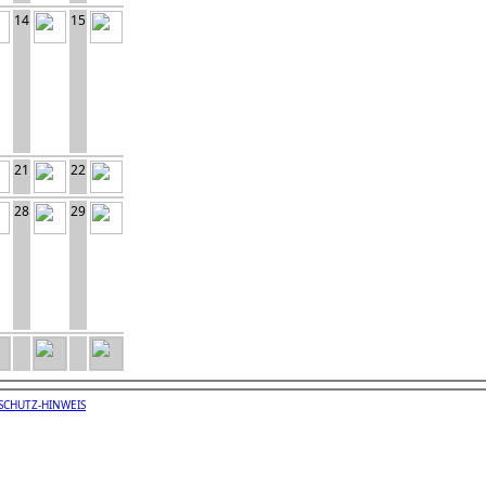
14
15
21
22
28
29
SCHUTZ-HINWEIS