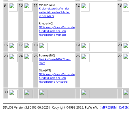
9
10
11
Minden (WE)
12
13
Kreismeisterschaften der
weiterführenden Schulen
in der WK IV
Rhede (NO)
NRW YoungStars - Vorrunde
für das Finale der Bezi
rksregierung Münster
16
17
18
19
20
23
24
25
Bottrop (NO)
26
27
Bezirks-Finale NRW Young
Stars
Olpe (WE)
NRW YoungStars - Vorrunde
für das Finale der Bezi
rksregierung Arnsberg
30
DIALOG Version 3.80 [03.06.2025] - Copyright ©1998-2025, FLVW e.V. -
IMPRESSUM
-
DATEN