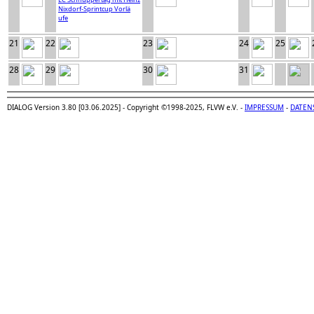
Nixdorf-Sprintcup Vorlä
ufe
21
22
23
24
25
28
29
30
31
DIALOG Version 3.80 [03.06.2025] - Copyright ©1998-2025, FLVW e.V. -
IMPRESSUM
-
DATEN