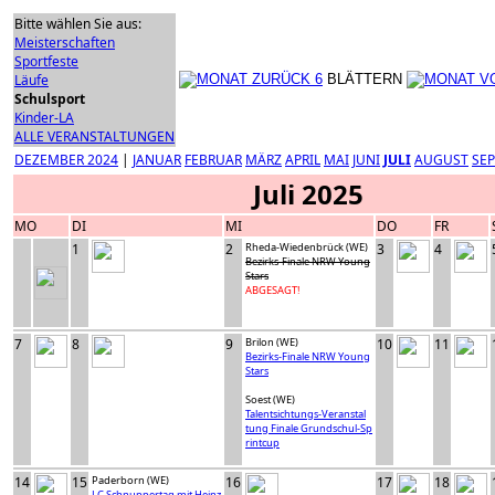
Bitte wählen Sie aus:
Meisterschaften
Sportfeste
Läufe
BLÄTTERN
Schulsport
Kinder-LA
ALLE VERANSTALTUNGEN
DEZEMBER 2024
|
JANUAR
FEBRUAR
MÄRZ
APRIL
MAI
JUNI
JULI
AUGUST
SE
Juli 2025
MO
DI
MI
DO
FR
1
2
Rheda-Wiedenbrück (WE)
3
4
Bezirks-Finale NRW Young
Stars
ABGESAGT!
7
8
9
Brilon (WE)
10
11
Bezirks-Finale NRW Young
Stars
Soest (WE)
Talentsichtungs-Veranstal
tung Finale Grundschul-Sp
rintcup
14
15
Paderborn (WE)
16
17
18
LC Schnuppertag mit Heinz