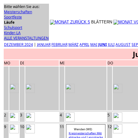
Bitte wählen Sie aus:
Meisterschaften
Sportfeste
Läufe
BLÄTTERN
Schulsport
Kinder-LA
ALLE VERANSTALTUNGEN
DEZEMBER 2024
|
JANUAR
FEBRUAR
MÄRZ
APRIL
MAI
JUNI
JULI
AUGUST
SE
J
MO
DI
MI
DO
2
3
4
5
9
10
11
12
Wenden (WE)
Kreismeisterschaften Mitt
elstrecke und Langstrecke