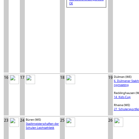
OE
16
17
18
19
Dülmen (WE)
6. Dülmener Stab
ngmeeting
Recklinghausen (W
14. Kids-Cup
Rheine (WE)
27. Schülersportfes
23
24
Büren (WE)
25
26
Stadtmeisterschaften der
Schulen Leichtathletik