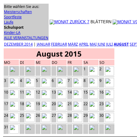
Bitte wählen Sie aus:
Meisterschaften
Sportfeste
Läufe
BLÄTTERN
Schulsport
Kinder-LA
ALLE VERANSTALTUNGEN
DEZEMBER 2014
|
JANUAR
FEBRUAR
MÄRZ
APRIL
MAI
JUNI
JULI
AUGUST
SEP
August 2015
MO
DI
MI
DO
FR
SA
SO
1
2
3
4
5
6
7
8
9
10
11
12
13
14
15
16
17
18
19
20
21
22
23
24
25
26
27
28
29
30
31