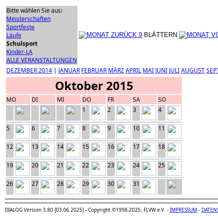
Bitte wählen Sie aus:
Meisterschaften
Sportfeste
Läufe
BLÄTTERN
Schulsport
Kinder-LA
ALLE VERANSTALTUNGEN
DEZEMBER 2014
|
JANUAR
FEBRUAR
MÄRZ
APRIL
MAI
JUNI
JULI
AUGUST
SEP
Oktober 2015
MO
DI
MI
DO
FR
SA
SO
1
2
3
4
5
6
7
8
9
10
11
12
13
14
15
16
17
18
19
20
21
22
23
24
25
26
27
28
29
30
31
DIALOG Version 3.80 [03.06.2025] - Copyright ©1998-2025, FLVW e.V. -
IMPRESSUM
-
DATEN