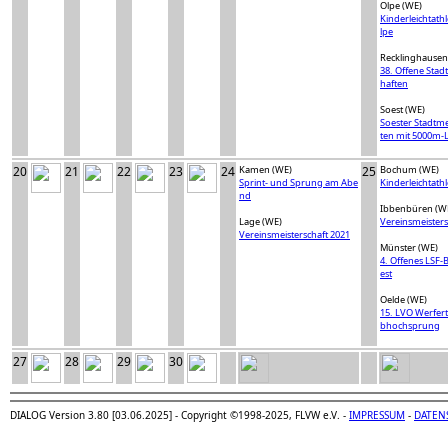
Olpe (WE)
Kinderleichtathl
lpe
Recklinghausen
38. Offene Stad
haften
Soest (WE)
Soester Stadtme
ten mit 5000m-
20
21
22
23
24
Kamen (WE)
25
Bochum (WE)
Sprint- und Sprung am Abe
Kinderleichtath
nd
Ibbenbüren (W
Lage (WE)
Vereinsmeisters
Vereinsmeisterschaft 2021
Münster (WE)
4. Offenes LSF-
est
Oelde (WE)
15. LVO Werfert
bhochsprung
27
28
29
30
DIALOG Version 3.80 [03.06.2025] - Copyright ©1998-2025, FLVW e.V. -
IMPRESSUM
-
DATEN