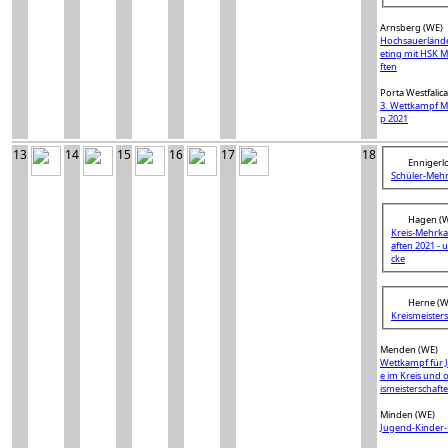
Arnsberg (WE)
Hochsauerländ
eting mit HSK M
ften
Porta Westfalic
3. Wettkampf 
p 2021
13
14
15
16
17
18
Ennigerl
Schüler-Meh
Hagen (
Kreis-Mehrk
aften 2021 - 
cke
Herne (W
Kreismeister
Menden (WE)
Wettkampf für 
e im Kreis und 
ismeisterschaft
Minden (WE)
Jugend-Kinder-