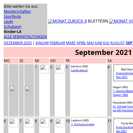
Bitte wählen Sie aus:
Meisterschaften
Sportfeste
Läufe
BLÄTTERN
Schulsport
Kinder-LA
ALLE VERANSTALTUNGEN
DEZEMBER 2020
|
JANUAR
FEBRUAR
MÄRZ
APRIL
MAI
JUNI
JULI
AUGUST
SEP
September 2021
MO
DI
MI
DO
FR
SA
1
2
3
Iserlohn (WE)
4
Bad Oeyn
Läuferabend
Kreismehrka
ften 2021
Hagen (WE)
7. Herbst-Meeti
Hagen 1860
Havixbeck (WE)
41. Schüler*inn
est SW Havixbe
6
7
8
9
10
Liesborn (WE)
11
Porta Wes
7. Hochsprungtag
Kreis-Einzel-
ten 2021